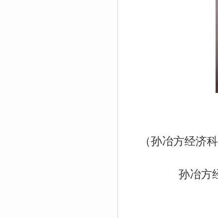
（孙冶方经济科
孙冶方