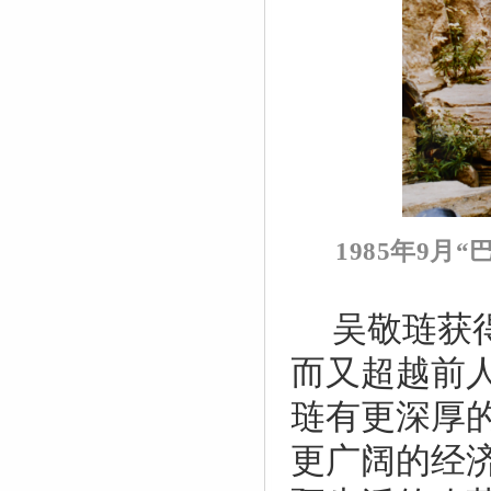
1985
年
9
月“
吴敬琏获
而又超越前
琏有更深厚
更广阔的经