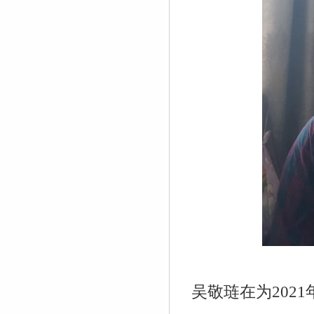
吴敬琏在为
2021