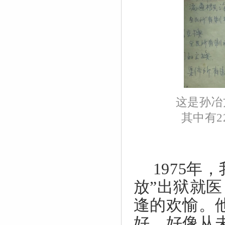
这是孙冶
其中有
2
1975
年，
放”出狱就
逢的欢愉。
好，好像从