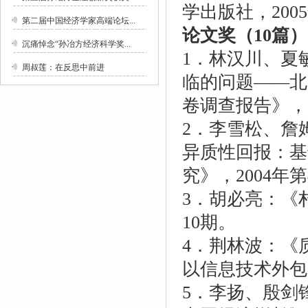
学出版社，200
第二届中国经济学家高端论坛...
论文奖（10篇）
沉痛悼念“孙冶方经济科学奖...
1．林汉川、夏
周叔莲：在反思中前进
临的问题——北
卷调查报告》，
2．李雪松、詹
异质性回报：基
究》，2004年
3．胡必亮：《
10期。
4．荆林波：《
以信息技术外包
5．李扬、殷剑