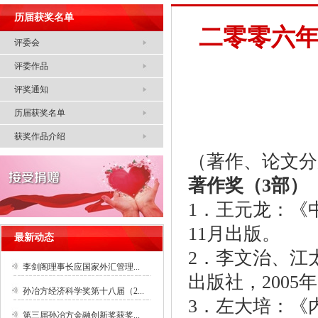
历届获奖名单
二零零六
评委会
评委作品
评奖通知
历届获奖名单
获奖作品介绍
（著作、论文分
著作奖（3部）
1．王元龙：《
11月出版。
最新动态
2．李文治、江
李剑阁理事长应国家外汇管理...
出版社，2005
孙冶方经济科学奖第十八届（2...
3．左大培：《
第三届孙冶方金融创新奖获奖...