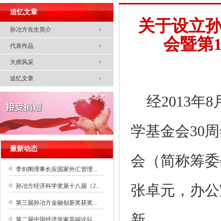
追忆文章
关于设立孙
孙冶方先生简介
会暨第
代表作品
大师风采
追忆文章
经
2013
年
8
学基金会
30
周
最新动态
会（简称筹委
李剑阁理事长应国家外汇管理...
张卓元，办公
孙冶方经济科学奖第十八届（2...
第三届孙冶方金融创新奖获奖...
新。
第二届中国经济学家高端论坛...