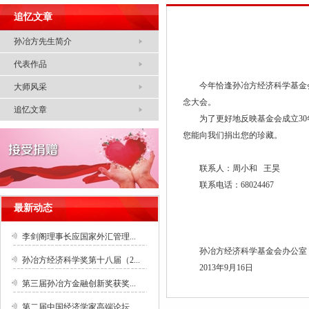
追忆文章
孙冶方先生简介
代表作品
今年恰逢孙冶方经济科学基金会
大师风采
念大会。
追忆文章
为了更好地反映基金会成立3
您能向我们捐出您的珍藏。
联系人：周小和 王昊
联系电话：68024467
最新动态
李剑阁理事长应国家外汇管理...
孙冶方经济科学基金会办公室
孙冶方经济科学奖第十八届（2...
2013
年
9
月
16
日
第三届孙冶方金融创新奖获奖...
第二届中国经济学家高端论坛...