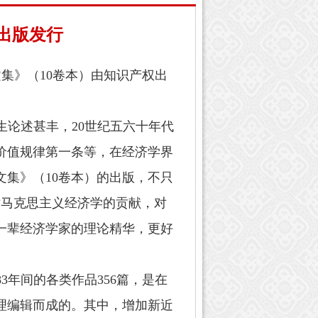
出版发行
文集》（
10
卷本）由知识产权出
生论述甚丰，
20
世纪五六十年代
价值规律第一条等，在经济学界
文集》（
10
卷本）的出版，不只
对马克思主义经济学的贡献，对
一辈经济学家的理论精华，更好
83
年间的各类作品
356
篇，是在
理编辑而成的。其中，增加新近