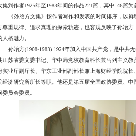
收集到作者
1925
年至
1983
年间的作品
221
篇，其中
148
篇为
《孙冶方文集》按作者写作和发表的时间排序，以鲜
方尊重规律、追求真理的探索轨迹，也客观反映了孙冶方
的人格魅力。
孙冶方
(1908-1983) 1924
年加入中国共产党，是中共无
共江苏省委文委书记、华中局党校教育科长兼马列主义教
府实业厅副厅长、华东工业部副部长兼上海财经学院院长
院经济研究所所长等职。他还是第五届全国政协委员、中
问委员会委员。