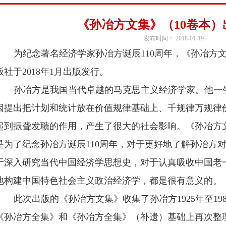
《孙冶方文集》（10卷本）
发布时间： 2018-01-19
为纪念著名经济学家孙冶方诞辰
110
周年，《孙冶方
版社于
2018
年
1
月出版发行。
孙冶方是我国当代卓越的马克思主义经济学家。他一
因提出把计划和统计放在价值规律基础上、千规律万规律
起到振聋发聩的作用，产生了很大的社会影响。《孙冶方
是为了纪念孙冶方诞辰
110
周年，对于更好地了解孙冶方
于深入研究当代中国经济学思想史，对于认真吸收中国老
地构建中国特色社会主义政治经济学，都是很有意义的。
此次出版的《孙冶方文集》收集了孙冶方
1925
年至
19
《孙冶方全集》和《孙冶方全集》（补遗）基础上再次整